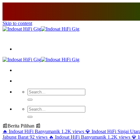
Skip to content
📰
Berita Pilihan 📰
🔥
Indosat HiFi Banyumanik
1.2K views
💎
Indosat HiFi Sinjai Utar
Jabung Barat
92 views
🔥
Indosat HiFi Banyumanik
1.2K views
💎
I