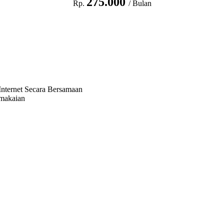
275.000
Rp.
/ Bulan
nternet Secara Bersamaan
emakaian