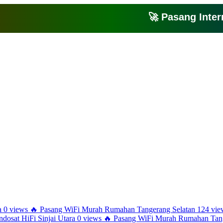
🚀 Pasang Internet
Bagikan artikel ini agar yang lain juga mengetahui apa yang Anda tahu
a
0 views
🔥
Pasang WiFi Murah Rumahan Tangerang Selatan
124 vie
ndosat HiFi Sinjai Utara
0 views
🔥
Pasang WiFi Murah Rumahan Tang