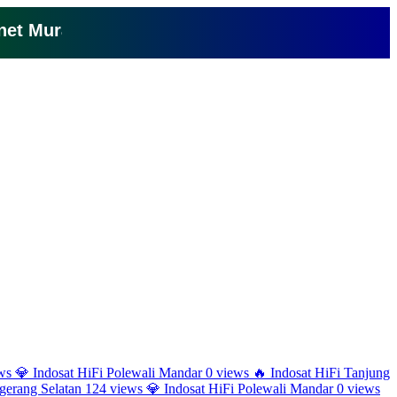
 Murah Cuma 150 Ribu Perbulan Klik Disini
ws
💎
Indosat HiFi Polewali Mandar
0 views
🔥
Indosat HiFi Tanjung
erang Selatan
124 views
💎
Indosat HiFi Polewali Mandar
0 views